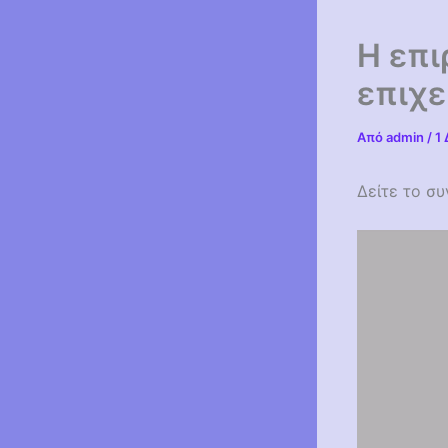
Η επι
επιχε
Από
admin
/
1
Δείτε το σ