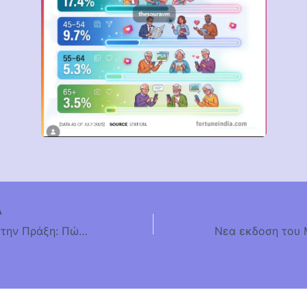
Α
Από τη Θεωρία στην Πράξη: Πώς Διδάσκω Social Media με Δωρεάν Εργαλεία και Hands-on Εμπειρία