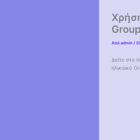
Χρήση
Grou
Από
admin
/
2
Δείτε στο π
ηλικιακό G