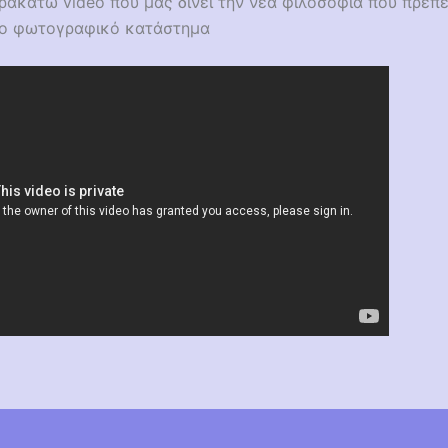
ρακάτω video που μας δινει την νεα φιλοσοφία που πρεπει
νο φωτογραφικό κατάστημα