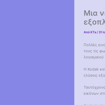
Μια ν
εξοπλ
Από
KTa
/
31 Ι
Πολλές εινα
τους τις φ
λογισμικού
Η Kodak κα
ςλύσεις εξ
Ταυτόχρονα 
εικόνων στο