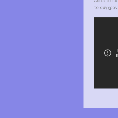
Δειτε το πα
το συγχρο