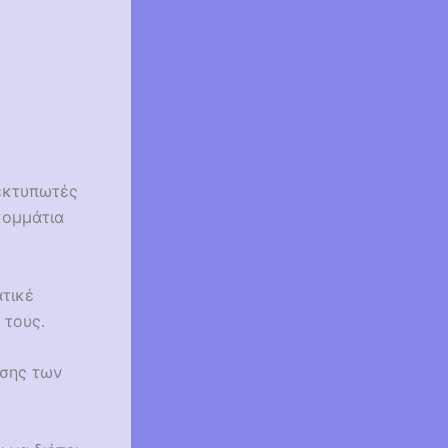
 εκτυπωτές
κομμάτια
τικέ
 τους.
ασης των