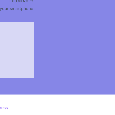
ΕΠΌΜΕΝΟ
 your smartphone
ress