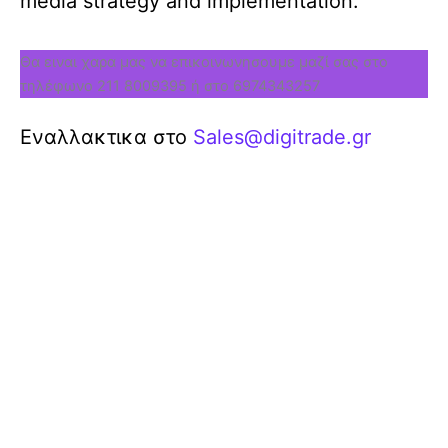
media strategy and implementation.
Θα ειναι χαρα μας να επικοινωνησουμε μαζί σας στο
τηλέφωνο 211 8009395 ή στο 6974343257
Εναλλακτικα στο
Sales@digitrade.gr