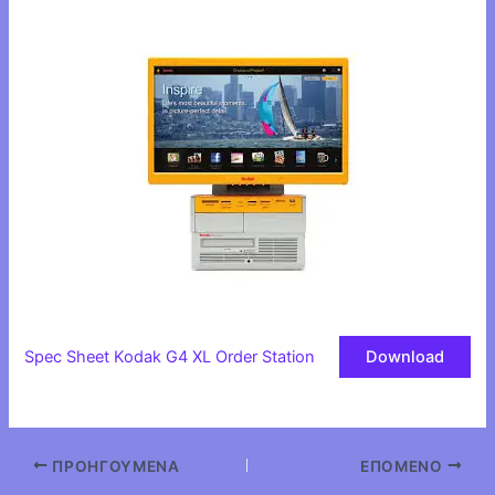
Spec Sheet Kodak G4 XL Order Station
Download
ΠΡΟΗΓΟΎΜΕΝΑ
ΕΠΌΜΕΝΟ