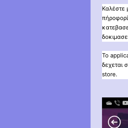
Καλέστε 
πήροφορί
κατεβασετ
δοκιμασε
Το applic
δεχεται σ
store.