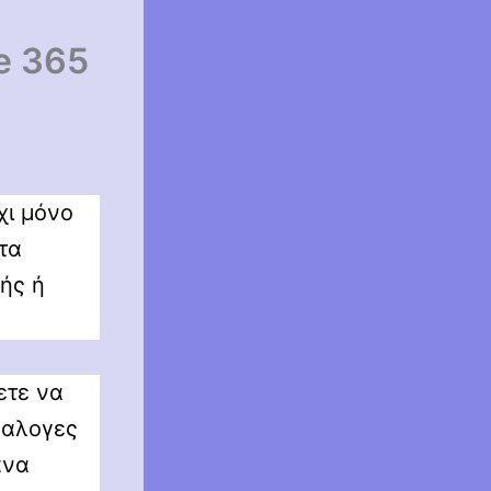
ne 365
χι μόνο
τα
ής ή
ετε να
ναλογες
ανα