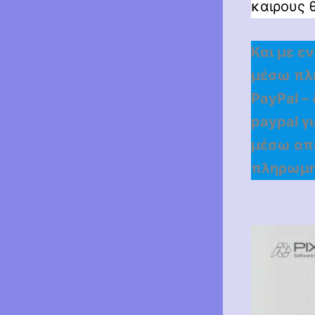
καιρους 
Και με ε
μέσω πλη
PayPal –
paypal γ
μέσω απο
πληρωμη