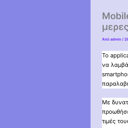
Mobil
μερες
Από
admin
/
2
Το applic
να λαμβά
smartpho
παραλαβή
Με δυνατ
προωθήσε
τιμές το