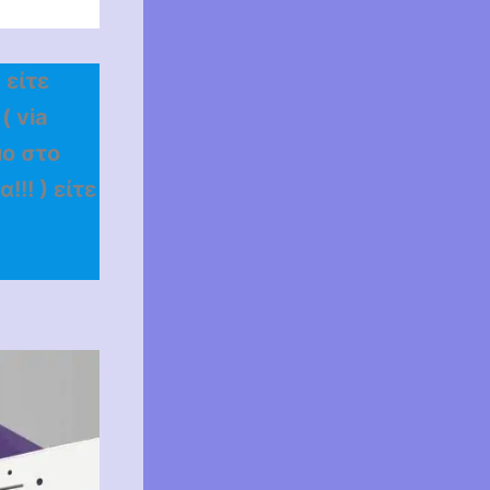
 είτε
 via
μο στο
!! ) είτε