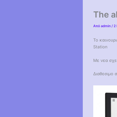
The a
Από
admin
/
2 
Το καινουρι
Station
Με νεα σχε
Διαθεσιμο 