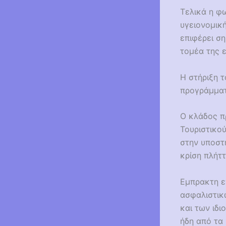
Τελικά η φ
υγειονομική
επιφέρει σ
τομέα της 
Η στήριξη 
προγράμματ
Ο κλάδος πρ
Τουριστικο
στην υποστ
κρίση πλήττ
Εμπρακτη ε
ασφαλιστικ
και των ιδ
ήδη από τα