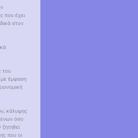
ην
ς που έχει
ιδικά στον
ακά
ς του
ς με έμφαση
ειονομική
ών, κάλυψης
μένων όσο
 ζητηθεί
ης που οι