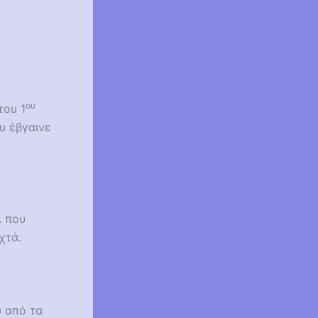
ου
του 1
υ έβγαινε
Δ που
χτά.
υ από τα