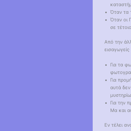
καταστήμ
Όταν τα 
Όταν οι Γ
σε τέτοι
Από την άλλ
εισαγωγείς 
Για τα φ
φωτογραφ
Για προμ
αυτά δεν
μυστηρίω
Για την 
Μα και α
Εν τέλει αν