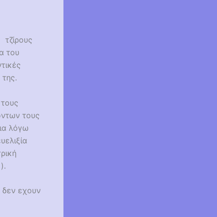
ς τζίρους
α του
ντικές
 της.
 τους
όντων τους
αια λόγω
υελιξία
τρική
).
υ δεν εχουν