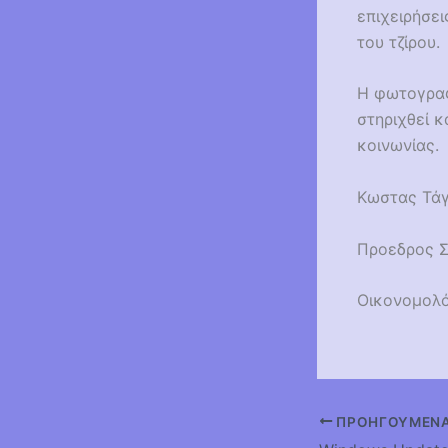
επιχειρήσε
του τζίρου.
Η φωτογραφί
στηριχθεί κ
κοινωνίας.
Κωστας Τά
Προεδρος 
Οικονομολό
ΠΡΟΗΓΟΎΜΕΝ