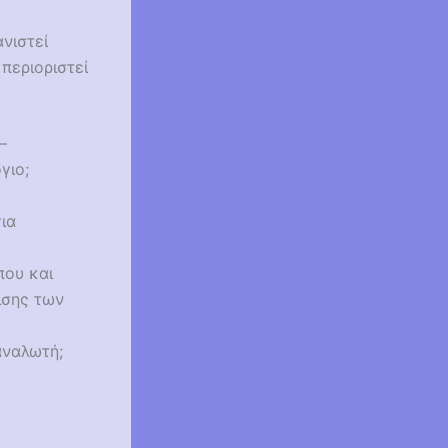
ανιστεί
 περιοριστεί
–
γιο;
ια
που και
ισης των
αναλωτή;