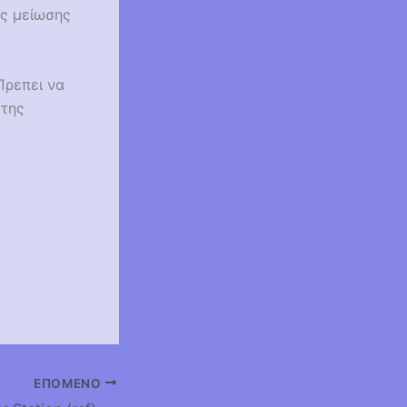
ης μείωσης
Πρεπει να
 της
ΕΠΌΜΕΝΟ