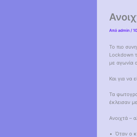
Ανοιχ
Από
admin
/
1
Το πιο συνη
Lockdown τ
με αγωνία 
Και για να 
Τα φωτογρα
έκλεισαν με
Ανοιχτά – α
Όταν ο κ